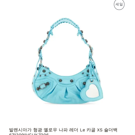
원
현
판
세일
래
재
가
가
매
격
격
:
:
중
3
2
,
,
인
7
5
3
8
상
9
2
,
,
품
0
0
0
0
0
0
원
원
.
.
발렌시아가 형광 옐로우 나파 레더 Le 카골 XS 숄더백
6713091VGUY 7206