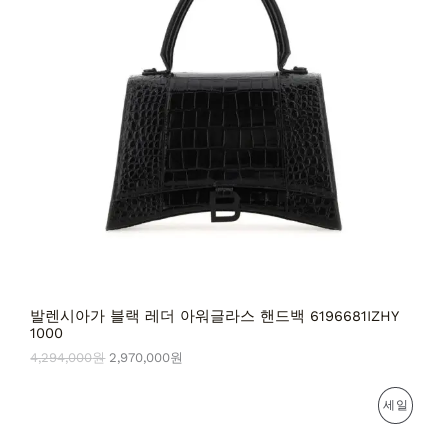
인
2
9
9
7
상
4
0
,
,
품
0
0
0
0
0
0
원
원
.
.
발렌시아가 블랙 레더 아워글라스 핸드백 6196681IZHY
1000
4,294,000
원
2,970,000
원
원
현
판
세일
래
재
가
가
매