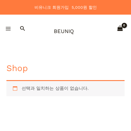
콘
비유니크 회원가입 5,000원 할인
텐
츠
로
검
건
BEUNIQ
색
너
뛰
기
Shop
선택과 일치하는 상품이 없습니다.