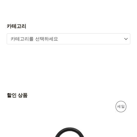
카테고리
카테고리를 선택하세요
할인 상품
원
현
판
세일
래
재
가
가
매
격
격
:
:
중
4
2
,
,