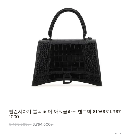
격
격
:
:
중
5
3
,
,
인
4
7
5
8
상
6
4
,
,
품
0
0
0
0
0
0
원
원
.
.
발렌시아가 블랙 레더 아워글라스 핸드백 6196681LR67
1000
5,456,000
원
3,784,000
원