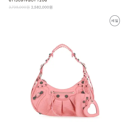
3,739,000
원
2,582,000
원
원
현
판
세일
래
재
가
가
매
격
격
:
:
중
4
3
,
,
인
3
0
8
3
상
3
3
,
,
품
0
0
0
0
0
0
원
원
.
.