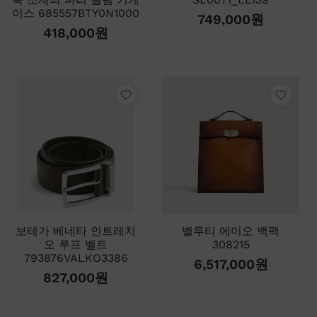
이스 685557BTY0N1000
749,000
원
418,000
원
보테가 베네타 인트레치
벨루티 에미오 백팩
오 루프 벨트
308215
793876VALKO3386
6,517,000
원
827,000
원