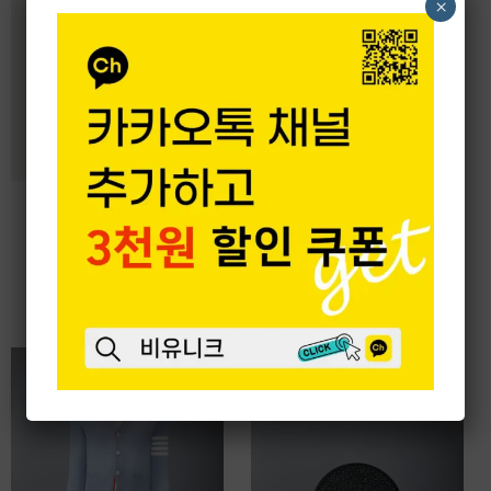
×
벨루티 클래식 벨트
보테가 베네타 스몰 인트
C0002-018
레치아토 카메라 백
710048V2E423009
1,103,000
원
3,650,000
원