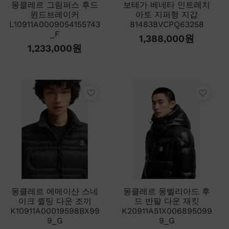
몽클레르 그림퍼스 후드
보테가 베네타 인트레치
윈드브레이커
아토 지퍼형 지갑
L10911A0009054155743
814838VCPQ63258
_F
1,388,000
원
1,233,000
원
몽클레르 에메이산 스네
몽클레르 몽벨리아드 후
이크 퀼팅 다운 조끼
드 반팔 다운 재킷
K10911A00019598BX99
K20911A51X006895099
9_G
9_G