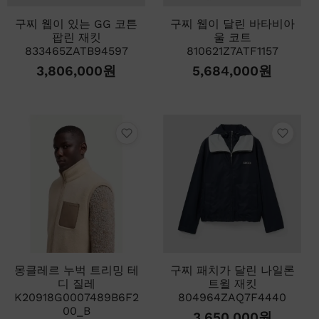
구찌 웹이 있는 GG 코튼
구찌 웹이 달린 바타비아
팝린 재킷
울 코트
833465ZATB94597
810621Z7ATF1157
3,806,000
원
5,684,000
원
몽클레르 누벅 트리밍 테
구찌 패치가 달린 나일론
디 질레
트윌 재킷
K20918G0007489B6F2
804964ZAQ7F4440
00_B
3,650,000
원