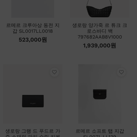
르메르 크루아상 동전 지
생로랑 양가죽 르 튜크 크
갑 SL0017LL0018
로스바디 백
797682AAB8V1000
523,000
원
1,939,000
원
생로랑 그랭 드 푸드르 가
르메르 소프트 탭 지갑
죽 소재의 파리 슬림 키케
SL0071_LL139