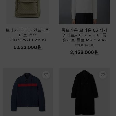
보테가 베네타 인트레치
톰브라운 브라운 65 저지
아토 백팩
인타르시아 캐시미어 롱
730732V2HL22919
슬리브 폴로 MKP150A-
Y2001-100
5,522,000
원
3,456,000
원