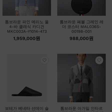
톰브라운 파인 메리노 울
톰브라운 페블 그레인 레
4-바 클래식 카디건
더 코스터 MAL036S-
MKC002A-Y1014-473
00198-001
1,959,000
원
988,000
원
보테가 베네타 선데이 슬
톰브라운 아가일 인타르