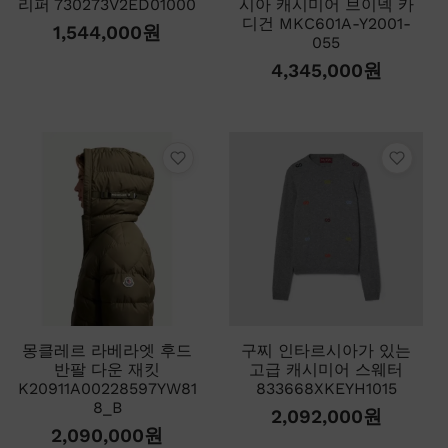
리퍼 730273V2ED01000
시아 캐시미어 브이넥 카
디건 MKC601A-Y2001-
1,544,000
원
055
4,345,000
원
몽클레르 라베라엣 후드
구찌 인타르시아가 있는
반팔 다운 재킷
고급 캐시미어 스웨터
K20911A00228597YW81
833668XKEYH1015
8_B
2,092,000
원
2,090,000
원