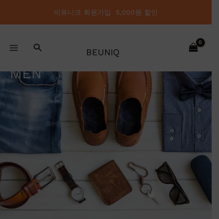
콘
비유니크 회원가입 5,000원 할인
텐
츠
로
검
건
BEUNIQ
색
너
MEN
뛰
기