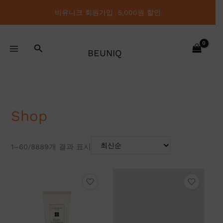
최
콘
신
비유니크 회원가입 5,000원 할인
텐
순
으
츠
로
정
로
렬
검
건
됨
BEUNIQ
색
너
뛰
기
Shop
1–60/8889개 결과 표시