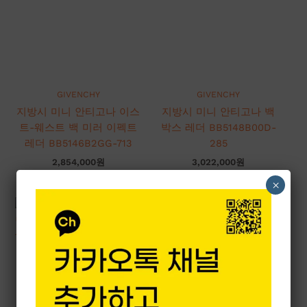
GIVENCHY
GIVENCHY
지방시 미니 안티고나 이스
지방시 미니 안티고나 백
트-웨스트 백 미러 이펙트
박스 레더 BB5148B00D-
레더 BB5146B2GG-713
285
2,854,000
원
3,022,000
원
×