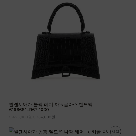
:
:
중
5
3
,
,
인
4
7
5
8
상
6
4
,
,
품
0
0
0
0
0
0
원
원
.
.
발렌시아가 블랙 레더 아워글라스 핸드백
6196681LR67 1000
5,456,000
원
3,784,000
원
원
현
판
세일
래
재