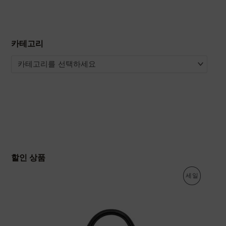
카테고리
카테고리를 선택하세요
할인 상품
원
현
판
세일
래
재
가
가
매
격
격
:
:
중
4
2
,
,