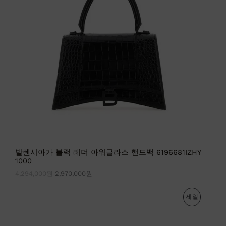
인
2
9
9
7
상
4
0
,
,
품
0
0
0
0
0
0
원
원
.
.
발렌시아가 블랙 레더 아워글라스 핸드백 6196681IZHY
1000
4,294,000
원
2,970,000
원
원
현
판
세일
래
재
가
가
매
격
격