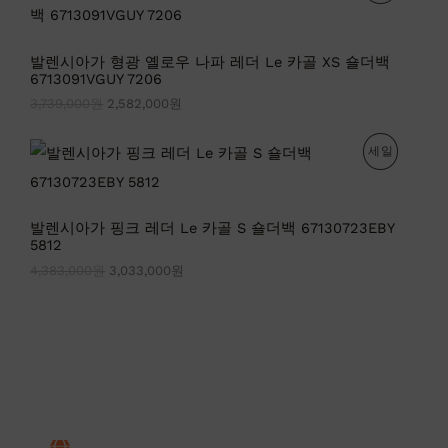
가
가
매
격
격
:
:
중
발렌시아가 형광 옐로우 나파 레더 Le 카골 XS 숄더백
3
2
6713091VGUY 7206
,
,
인
7
5
3,739,000
원
2,582,000
원
3
8
상
9
2
원
현
,
,
판
세일
품
래
재
0
0
가
가
0
0
매
격
격
0
0
:
:
원
원
중
발렌시아가 핑크 레더 Le 카골 S 숄더백 67130723EBY
4
3
.
.
5812
,
,
인
3
0
4,383,000
원
3,033,000
원
8
3
상
3
3
,
,
품
0
0
0
0
0
0
원
원
.
.