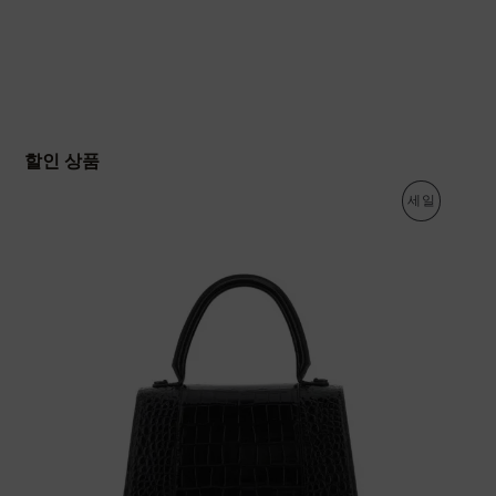
할인 상품
원
현
판
세일
래
재
가
가
매
격
격
:
:
중
4
2
,
,
인
2
9
9
7
상
4
0
,
,
품
0
0
0
0
0
0
원
원
.
.