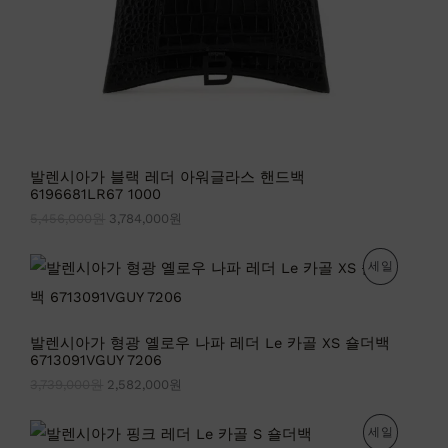
원
원
.
.
발렌시아가 블랙 레더 아워글라스 핸드백
6196681LR67 1000
5,456,000
원
3,784,000
원
원
현
판
세일
래
재
가
가
매
격
격
:
:
중
발렌시아가 형광 옐로우 나파 레더 Le 카골 XS 숄더백
3
2
6713091VGUY 7206
,
,
인
7
5
3,739,000
원
2,582,000
원
3
8
상
9
2
원
현
,
,
판
세일
품
래
재