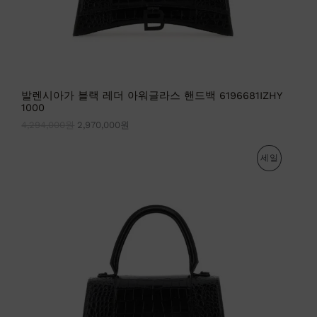
발렌시아가 블랙 레더 아워글라스 핸드백 6196681IZHY
1000
4,294,000
원
2,970,000
원
원
현
판
세일
래
재
가
가
매
격
격
:
:
중
5
3
,
,
인
4
7
5
8
상
6
4
,
,
품
0
0
0
0
0
0