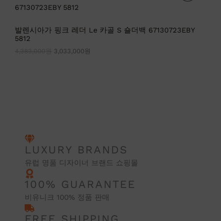
0
0
가
가
0
0
매
격
격
0
0
:
:
원
원
중
발렌시아가 핑크 레더 Le 카골 S 숄더백 67130723EBY
4
3
.
.
5812
,
,
인
3
0
4,383,000
원
3,033,000
원
8
3
상
3
3
,
,
품
0
0
0
0
0
0
원
원
.
.
LUXURY BRANDS
유럽 명품 디자이너 브랜드 쇼핑몰
100% GUARANTEE
비유니크 100% 정품 판매
FREE SHIPPING