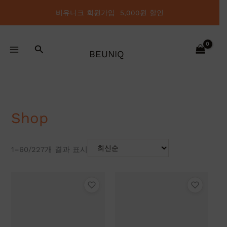
최
콘
신
비유니크 회원가입 5,000원 할인
텐
순
으
츠
로
정
로
렬
검
건
됨
BEUNIQ
색
너
뛰
기
Shop
1–60/227개 결과 표시