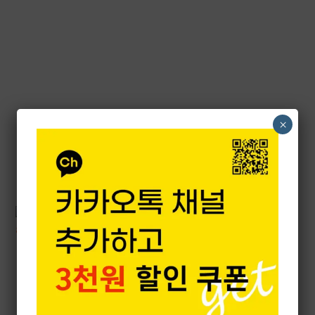
FENDI
FENDI
×
펜디 미니롤
펜디 ROLL 라지
8050058935542
8055052582204
2,246,000
원
2,480,000
원