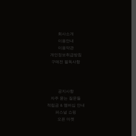
Information
회사소개
이용안내
이용약관
개인정보취급방침
구매전 필독사항
Customer Service
공지사항
자주 묻는 질문들
적립금 & 멤버십 안내
퍼스널 쇼핑
오픈 마켓