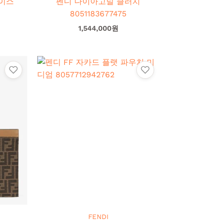
이스
펜디 다이아고널 클러치
8051183677475
1,544,000
원
FENDI