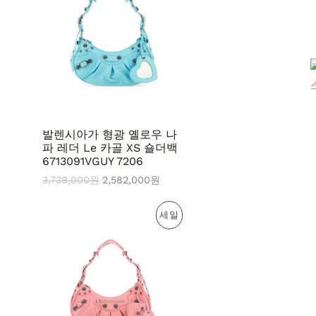
:
:
중
3
2
,
,
인
7
5
3
8
상
9
2
,
,
품
0
0
0
0
0
0
발렌시아가 형광 옐로우 나
원
원
파 레더 Le 카골 XS 숄더백
.
.
6713091VGUY 7206
3,739,000
원
2,582,000
원
원
현
판
세일
래
재
가
가
매
격
격
:
:
중
4
3
,
,
인
3
0
8
3
상