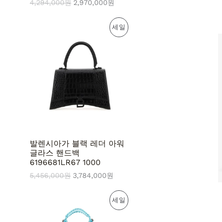
4,294,000
원
2,970,000
원
원
현
판
세일
래
재
가
가
매
격
격
:
:
중
5
3
,
,
인
4
7
5
8
상
6
4
,
,
품
0
0
0
0
0
0
발렌시아가 블랙 레더 아워
원
원
글라스 핸드백
.
.
6196681LR67 1000
5,456,000
원
3,784,000
원
원
현
판
세일
래
재
가
가
매
격
격