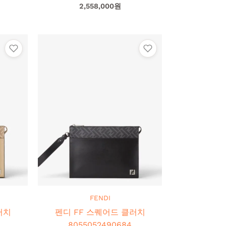
2,558,000
원
FENDI
치
펜디 FF 스퀘어드 클러치
8055052490684