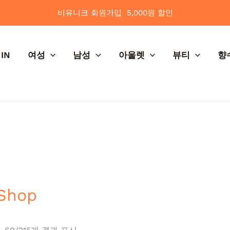
최
신
비유니크 회원가입 5,000원 할인
순
으
로
정
렬
IN
여성
남성
아울렛
뷰티
향
됨
Shop