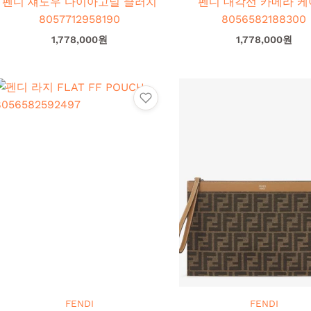
펜디 섀도우 다이아고널 클러치
펜디 대각선 카메라 케
8057712958190
8056582188300
1,778,000
원
1,778,000
원
FENDI
FENDI