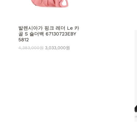
3
3
,
,
품
0
0
0
0
0
0
발렌시아가 핑크 레더 Le 카
원
원
골 S 숄더백 67130723EBY
.
.
5812
4,383,000
원
3,033,000
원