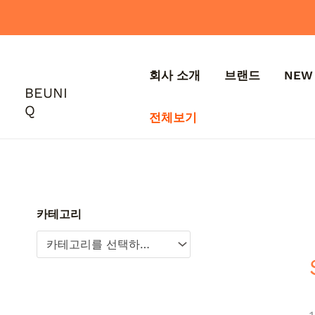
콘
텐
츠
로
회사 소개
브랜드
NEW 
건
BEUNI
너
Q
뛰
전체보기
기
카테고리
카테고리를 선택하세요