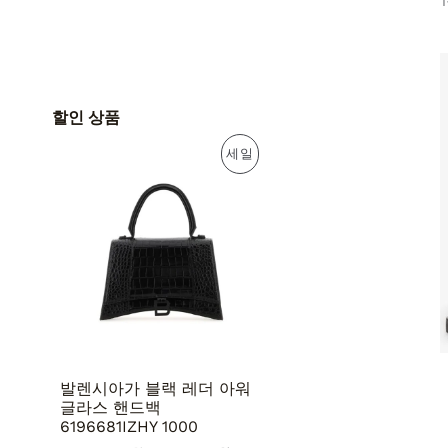
1
할인 상품
원
현
판
세일
래
재
가
가
매
격
격
:
:
중
4
2
,
,
인
2
9
9
7
상
4
0
,
,
품
0
0
0
0
0
0
발렌시아가 블랙 레더 아워
원
원
글라스 핸드백
.
.
6196681IZHY 1000