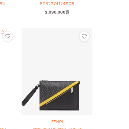
4
8052274124908
2,090,000
원
FENDI