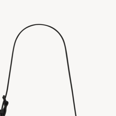
백
644276FAACA1000
수
량