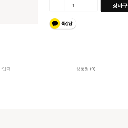
생
장바구
로
랑
에
코
닐
및
양
가
죽
가입력
상품평 (0)
소
재
의
캠
프
카
메
라