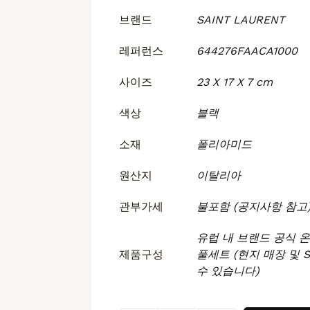
브랜드
SAINT LAURENT
레퍼런스
644276FAACA1000
사이즈
23 X 17 X 7 cm
색상
블랙
소재
폴리아미드
원산지
이탈리아
관부가세
불포함 (공지사항 참고
유럽 내 브랜드 공식 
제품구성
풀세트 (현지 매장 및 
수 있습니다)