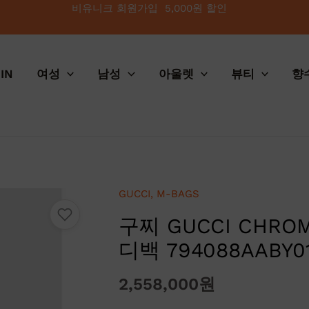
비유니크 회원가입 5,000원 할인
IN
여성
남성
아울렛
뷰티
향
GUCCI
,
M-BAGS
구찌 GUCCI CHR
디백 794088AABY0
2,558,000
원