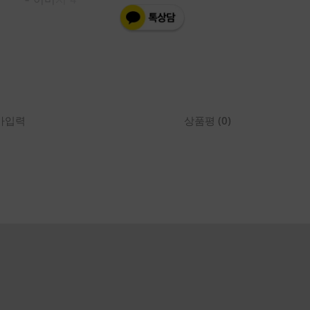
스
몰
크
로
스
바
디
가입력
상품평 (0)
백
794088AABY01000
수
량