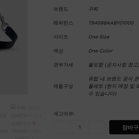
브랜드
구찌
레퍼런스
794088AABY01000
사이즈
One Size
색상
One Color
관부가세
불포함 (공지사항 참고
유럽 내 브랜드 공식 
제품구성
풀세트 (현지 매장 및 
수 있습니다)
구
재고여부:
찌
장바구
GUCCI
CHROMA