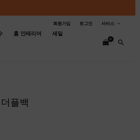
회원가입
로그인
서비스
수
홈 인테리어
세일
검
색
 더플백