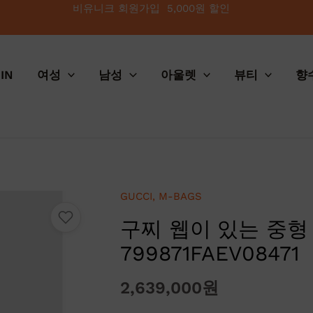
비유니크 회원가입 5,000원 할인
IN
여성
남성
아울렛
뷰티
향
GUCCI
,
M-BAGS
구찌 웹이 있는 중형
799871FAEV08471
2,639,000
원