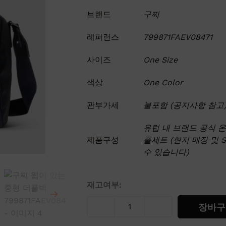
브랜드
구찌
레퍼런스
799871FAEV08471
사이즈
One Size
색상
One Color
관부가세
불포함 (공지사항 참고
유럽 내 브랜드 공식 
제품구성
풀세트 (현지 매장 및 
수 있습니다)
구
재고여부:
찌
장바구
웹
이