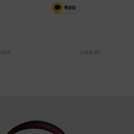
있
는
중
형
더
플
백
가입력
상품평 (0)
799871FAEV08471
수
량